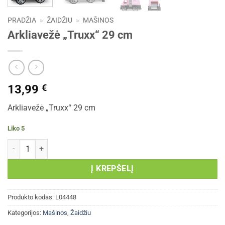
PRADŽIA
»
ŽAIDŽIU
»
MAŠINOS
Arkliavežė „Truxx“ 29 cm
13,99
€
Arkliavežė „Truxx“ 29 cm
Liko 5
produkto kiekis: Arkliavežė „Truxx“ 29 cm
Į KREPŠELĮ
Produkto kodas:
L04448
Kategorijos:
Mašinos
,
Žaidžiu