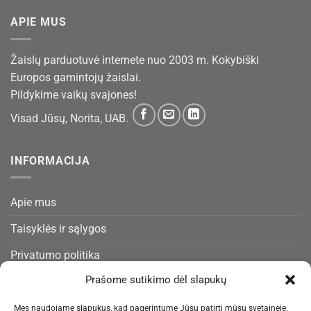
APIE MUS
Žaislų parduotuvė internete nuo 2003 m. Kokybiški
Europos gamintojų žaislai.
Pildykime vaikų svajones!
Visad Jūsų, Norita, UAB.
INFORMACIJA
Apie mus
Taisyklės ir sąlygos
Privatumo politika
Prašome sutikimo dėl slapukų
Slapukų politika
Pristatymas ir gražinimas
Mes naudojame slapukus, kad pagerintume Jūsų patirtį mūsų svetainėje,