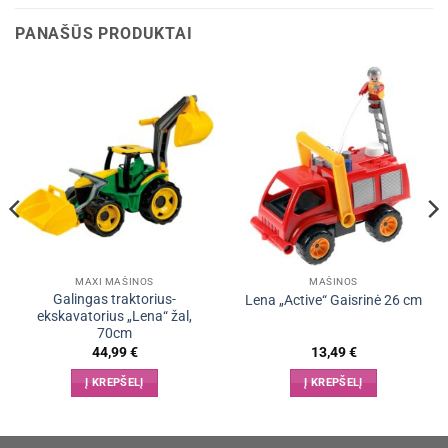
PANAŠŪS PRODUKTAI
MAXI MAŠINOS
MAŠINOS
Galingas traktorius-
Lena „Active“ Gaisrinė 26 cm
ekskavatorius „Lena“ žal,
70cm
44,99
€
13,49
€
Į KREPŠELĮ
Į KREPŠELĮ