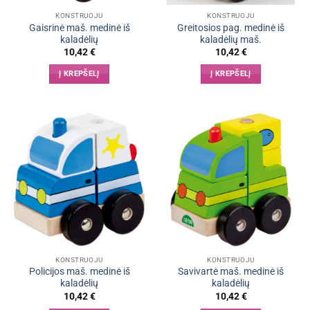
KONSTRUOJU
KONSTRUOJU
Gaisrinė maš. medinė iš
Greitosios pag. medinė iš
kaladėlių
kaladėlių maš.
10,42
€
10,42
€
Į KREPŠELĮ
Į KREPŠELĮ
KONSTRUOJU
KONSTRUOJU
Policijos maš. medinė iš
Savivartė maš. medinė iš
kaladėlių
kaladėlių
10,42
€
10,42
€