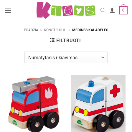
Skip
0
to
content
PRADŽIA
»
KONSTRUOJU
»
MEDINĖS KALADĖLĖS
FILTRUOTI