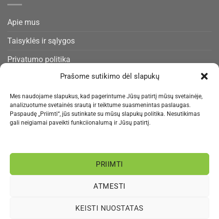
Apie mus
Taisyklės ir sąlygos
Privatumo politika
Prašome sutikimo dėl slapukų
Slapukų politika
Pristatymas ir gražinimas
Mes naudojame slapukus, kad pagerintume Jūsų patirtį mūsų svetainėje,
analizuotume svetainės srautą ir teiktume suasmenintas paslaugas.
Paspaudę „Priimti“, jūs sutinkate su mūsų slapukų politika. Nesutikimas
Kontaktai
gali neigiamai paveikti funkciionalumą ir Jūsų patirtį.
NAUJIENLAIŠKIS
PRIIMTI
Informacija rengiama.
ATMESTI
Visa
MasterCard
Bank
Paysera
Sepa
KEISTI NUOSTATAS
Transfer