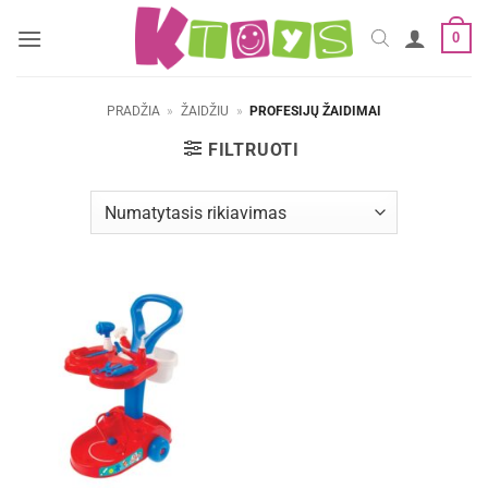
Skip
0
to
content
PRADŽIA
»
ŽAIDŽIU
»
PROFESIJŲ ŽAIDIMAI
FILTRUOTI