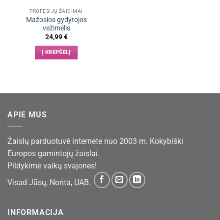
PROFESIJŲ ŽAIDIMAI
Mažosios gydytojos
vežimėlis
24,99
€
Į KREPŠELĮ
APIE MUS
Žaislų parduotuvė internete nuo 2003 m. Kokybiški
Europos gamintojų žaislai.
Pildykime vaikų svajones!
Visad Jūsų, Norita, UAB.
INFORMACIJA