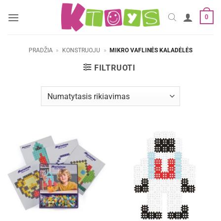
Skip
0
to
content
PRADŽIA
»
KONSTRUOJU
»
MIKRO VAFLINĖS KALADĖLĖS
FILTRUOTI