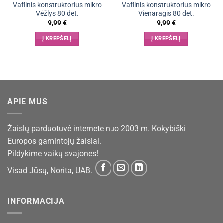
Vaflinis konstruktorius mikro
Vaflinis konstruktorius mikro
Vėžlys 80 det.
Vienaragis 80 det.
9,99
€
9,99
€
Į KREPŠELĮ
Į KREPŠELĮ
APIE MUS
Žaislų parduotuvė internete nuo 2003 m. Kokybiški
Europos gamintojų žaislai.
Pildykime vaikų svajones!
Visad Jūsų, Norita, UAB.
INFORMACIJA