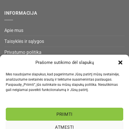
INFORMACIJA
Apie mus
Taisyklės ir sąlygos
Privatumo politika
Prašome sutikimo dėl slapukų
Slapukų politika
Pristatymas ir gražinimas
Mes naudojame slapukus, kad pagerintume Jūsų patirtį mūsų svetainėje,
analizuotume svetainės srautą ir teiktume suasmenintas paslaugas.
Kontaktai
Paspaudę „Priimti“, jūs sutinkate su mūsų slapukų politika. Nesutikimas
gali neigiamai paveikti funkciionalumą ir Jūsų patirtį.
NAUJIENLAIŠKIS
PRIIMTI
Informacija rengiama.
ATMESTI