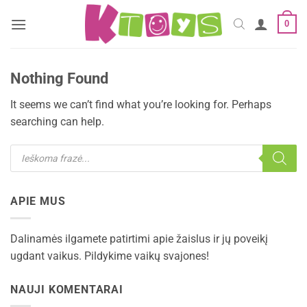
Skip
0
to
content
Nothing Found
It seems we can’t find what you’re looking for. Perhaps
searching can help.
Products
search
APIE MUS
Dalinamės ilgamete patirtimi apie žaislus ir jų poveikį
ugdant vaikus. Pildykime vaikų svajones!
NAUJI KOMENTARAI