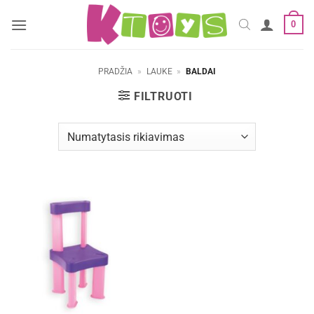
Skip
0
to
content
PRADŽIA
»
LAUKE
»
BALDAI
FILTRUOTI