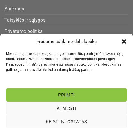
Apie mus
Taisyklės ir sąlygos
Privatumo politika
Prašome sutikimo dėl slapukų
Slapukų politika
Pristatymas ir gražinimas
Mes naudojame slapukus, kad pagerintume Jūsų patirtį mūsų svetainėje,
analizuotume svetainės srautą ir teiktume suasmenintas paslaugas.
Kontaktai
Paspaudę „Priimti“, jūs sutinkate su mūsų slapukų politika. Nesutikimas
gali neigiamai paveikti funkciionalumą ir Jūsų patirtį.
NAUJIENLAIŠKIS
PRIIMTI
Informacija rengiama.
ATMESTI
Visa
MasterCard
Bank
Paysera
Sepa
KEISTI NUOSTATAS
Transfer
APIE MUS
PRIVATUMO POLITIKA
BLOGAS