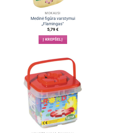
MOKAUSI
Medinė figūra varstymui
„Flamingas“
5,79
€
Į KREPŠELĮ