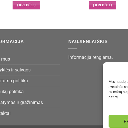
Į KREPŠELĮ
Į KREPŠELĮ
FORMACIJA
NAUJIENLAIŠKIS
Informacija rengiama.
e mus
yklės ir sąlygos
atumo politika
Mes naudoja
svetainės sr
ukų politika
su mūsų slap
patirtį.
tatymas ir gražinimas
aktai
P