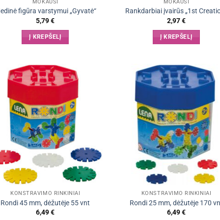
MOKAUSI
MOKAUSI
edinė figūra varstymui „Gyvatė“
Rankdarbiai įvairūs „1st Creati
5,79
€
2,97
€
Į KREPŠELĮ
Į KREPŠELĮ
KONSTRAVIMO RINKINIAI
KONSTRAVIMO RINKINIAI
Rondi 45 mm, dėžutėje 55 vnt
Rondi 25 mm, dėžutėje 170 vn
6,49
€
6,49
€