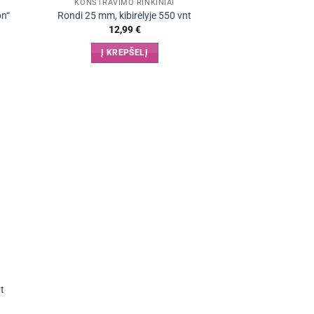
KONSTRAVIMO RINKINIAI
on“
Rondi 25 mm, kibirėlyje 550 vnt
12,99
€
Į KREPŠELĮ
t