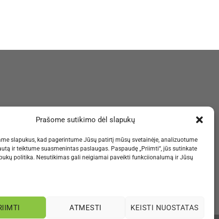
Prašome sutikimo dėl slapukų
me slapukus, kad pagerintume Jūsų patirtį mūsų svetainėje, analizuotume
autą ir teiktume suasmenintas paslaugas. Paspaudę „Priimti“, jūs sutinkate
ukų politika. Nesutikimas gali neigiamai paveikti funkciionalumą ir Jūsų
RIIMTI
ATMESTI
KEISTI NUOSTATAS