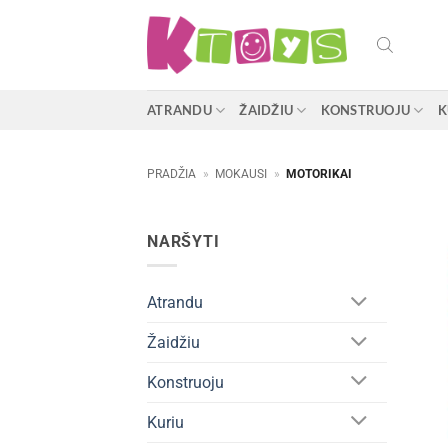
Skip
to
content
ATRANDU
ŽAIDŽIU
KONSTRUOJU
K
PRADŽIA
»
MOKAUSI
»
MOTORIKAI
NARŠYTI
Atrandu
Žaidžiu
Konstruoju
Kuriu