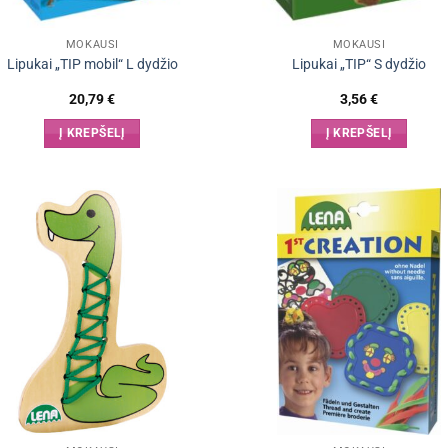
MOKAUSI
MOKAUSI
Lipukai „TIP mobil“ L dydžio
Lipukai „TIP“ S dydžio
20,79
€
3,56
€
Į KREPŠELĮ
Į KREPŠELĮ