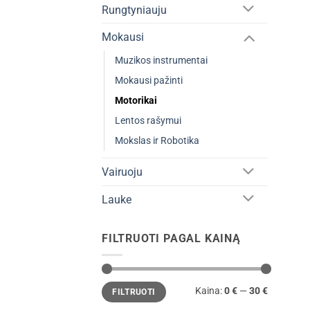
Rungtyniauju
Mokausi
Muzikos instrumentai
Mokausi pažinti
Motorikai
Lentos rašymui
Mokslas ir Robotika
Vairuoju
Lauke
FILTRUOTI PAGAL KAINĄ
Min
Maks
Kaina:
0 €
—
30 €
FILTRUOTI
kaina
kaina