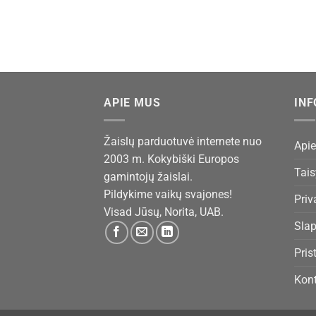
APIE MUS
IN
Žaislų parduotuvė internete nuo
Api
2003 m. Kokybiški Europos
Tais
gamintojų žaislai.
Pildykime vaikų svajones!
Priv
Visad Jūsų, Norita, UAB.
Slap
Pris
Kont