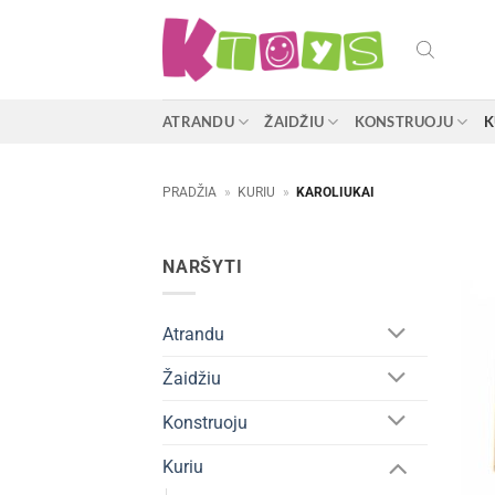
Skip
to
content
ATRANDU
ŽAIDŽIU
KONSTRUOJU
K
PRADŽIA
»
KURIU
»
KAROLIUKAI
NARŠYTI
Atrandu
Žaidžiu
Konstruoju
Kuriu