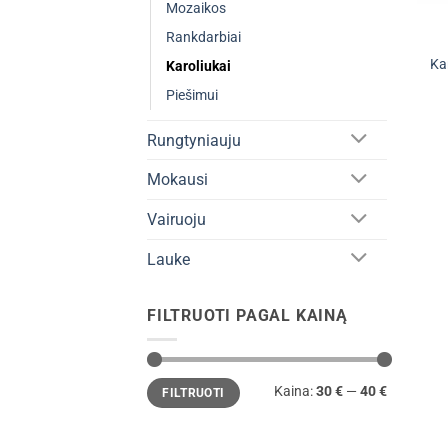
Mozaikos
Rankdarbiai
Ka
Karoliukai
Piešimui
Rungtyniauju
Mokausi
Vairuoju
Lauke
FILTRUOTI PAGAL KAINĄ
Min
Maks
Kaina:
30 €
—
40 €
FILTRUOTI
kaina
kaina