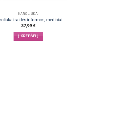
KAROLIUKAI
roliukai raidės ir formos, mediniai
37,99
€
Į KREPŠELĮ