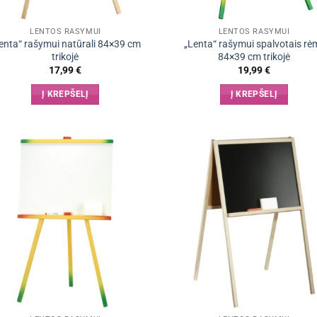
LENTOS RAŠYMUI
LENTOS RAŠYMUI
enta“ rašymui natūrali 84×39 cm
„Lenta“ rašymui spalvotais rė
trikojė
84×39 cm trikojė
17,99
€
19,99
€
Į KREPŠELĮ
Į KREPŠELĮ