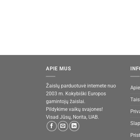
APIE MUS
IN
Žaislų parduotuvė internete nuo
Api
2003 m. Kokybiški Europos
Tais
gamintojų žaislai.
Pildykime vaikų svajones!
Priv
Visad Jūsų, Norita, UAB.
Slap
Pris