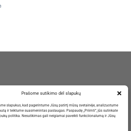
ė
Prašome sutikimo dėl slapukų
me slapukus, kad pagerintume Jūsų patirtį mūsų svetainėje, analizuotume
autą ir teiktume suasmenintas paslaugas. Paspaudę „Priimti“, jūs sutinkate
ukų politika. Nesutikimas gali neigiamai paveikti funkciionalumą ir Jūsų