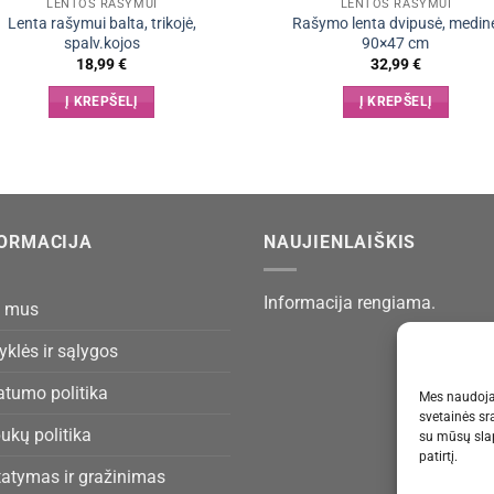
LENTOS RAŠYMUI
LENTOS RAŠYMUI
Lenta rašymui balta, trikojė,
Rašymo lenta dvipusė, medin
spalv.kojos
90×47 cm
18,99
€
32,99
€
Į KREPŠELĮ
Į KREPŠELĮ
FORMACIJA
NAUJIENLAIŠKIS
Informacija rengiama.
e mus
yklės ir sąlygos
atumo politika
Mes naudoja
svetainės sr
ukų politika
su mūsų slap
patirtį.
tatymas ir gražinimas