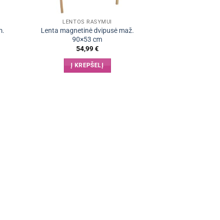
LENTOS RAŠYMUI
m.
Lenta magnetinė dvipusė maž.
90×53 cm
54,99
€
Į KREPŠELĮ