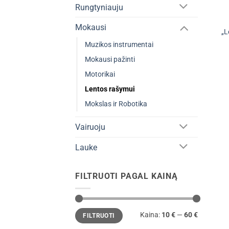
Rungtyniauju
Mokausi
„L
Muzikos instrumentai
Mokausi pažinti
Motorikai
Lentos rašymui
Mokslas ir Robotika
Vairuoju
Lauke
FILTRUOTI PAGAL KAINĄ
Min
Maks
Kaina:
10 €
—
60 €
FILTRUOTI
kaina
kaina