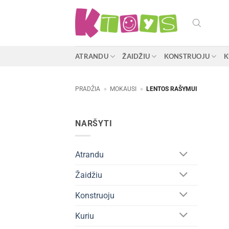
Skip
to
content
ATRANDU
ŽAIDŽIU
KONSTRUOJU
K
PRADŽIA
»
MOKAUSI
»
LENTOS RAŠYMUI
NARŠYTI
Atrandu
Žaidžiu
Konstruoju
Kuriu