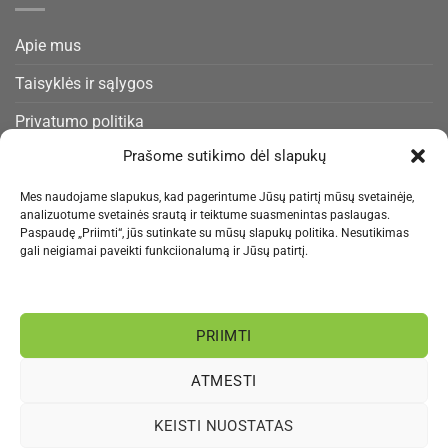
Apie mus
Taisyklės ir sąlygos
Privatumo politika
Prašome sutikimo dėl slapukų
Slapukų politika
Pristatymas ir gražinimas
Mes naudojame slapukus, kad pagerintume Jūsų patirtį mūsų svetainėje,
analizuotume svetainės srautą ir teiktume suasmenintas paslaugas.
Paspaudę „Priimti“, jūs sutinkate su mūsų slapukų politika. Nesutikimas
Kontaktai
gali neigiamai paveikti funkciionalumą ir Jūsų patirtį.
NAUJIENLAIŠKIS
PRIIMTI
Informacija rengiama.
ATMESTI
Visa
MasterCard
Bank
Paysera
Sepa
KEISTI NUOSTATAS
Transfer