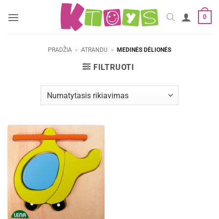
Skip
0
to
content
PRADŽIA
»
ATRANDU
»
MEDINĖS DĖLIONĖS
FILTRUOTI