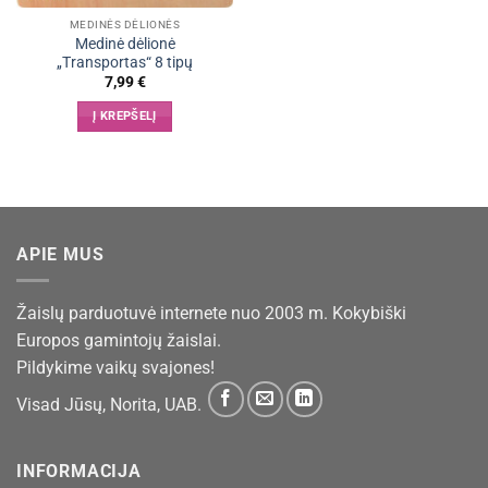
MEDINĖS DĖLIONĖS
Medinė dėlionė
„Transportas“ 8 tipų
7,99
€
Į KREPŠELĮ
APIE MUS
Žaislų parduotuvė internete nuo 2003 m. Kokybiški
Europos gamintojų žaislai.
Pildykime vaikų svajones!
Visad Jūsų, Norita, UAB.
INFORMACIJA