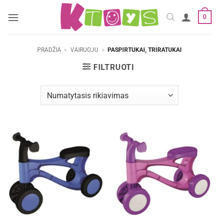
Skip
0
to
content
PRADŽIA
»
VAIRUOJU
»
PASPIRTUKAI, TRIRATUKAI
FILTRUOTI