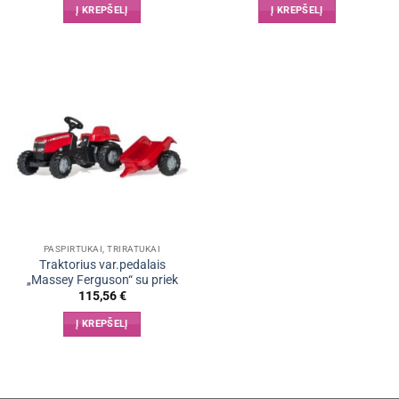
Į KREPŠELĮ
Į KREPŠELĮ
PASPIRTUKAI, TRIRATUKAI
Traktorius var.pedalais
„Massey Ferguson“ su priek
115,56
€
Į KREPŠELĮ