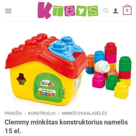
Skip
0
to
content
PRADŽIA
»
KONSTRUOJU
»
MINKŠTOS KALADĖLĖS
Clemmy minkštas konstruktorius namelis
15 el.