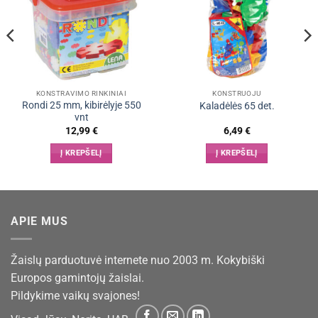
KONSTRAVIMO RINKINIAI
KONSTRUOJU
Rondi 25 mm, kibirėlyje 550
Kaladėlės 65 det.
vnt
12,99
€
6,49
€
Į KREPŠELĮ
Į KREPŠELĮ
APIE MUS
Žaislų parduotuvė internete nuo 2003 m. Kokybiški
Europos gamintojų žaislai.
Pildykime vaikų svajones!