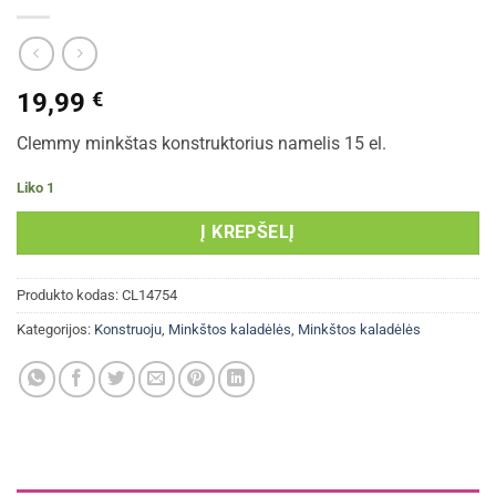
19,99
€
Clemmy minkštas konstruktorius namelis 15 el.
Liko 1
Į KREPŠELĮ
Produkto kodas:
CL14754
Kategorijos:
Konstruoju
,
Minkštos kaladėlės
,
Minkštos kaladėlės