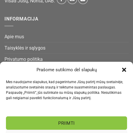
Visad Jūsų, Norita, UAB.
INFORMACIJA
Apie mus
Taisyklės ir sąlygos
Privatumo politika
Prašome sutikimo dėl slapukų
Slapukų politika
Pristatymas ir gražinimas
Mes naudojame slapukus, kad pagerintume Jūsų patirtį mūsų svetainėje,
analizuotume svetainės srautą ir teiktume suasmenintas paslaugas.
Kontaktai
Paspaudę „Priimti“, jūs sutinkate su mūsų slapukų politika. Nesutikimas
gali neigiamai paveikti funkciionalumą ir Jūsų patirtį.
NAUJIENLAIŠKIS
PRIIMTI
Informacija rengiama.