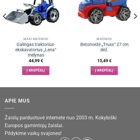
MAXI MAŠINOS
MAŠINOS
Galingas traktorius-
Betonvežė „Truxx“ 27 cm
ekskavatorius „Lena“
dėž.
mėlynas
44,99
€
15,49
€
Į KREPŠELĮ
Į KREPŠELĮ
APIE MUS
Žaislų parduotuvė internete nuo 2003 m. Kokybiški
Europos gamintojų žaislai.
Pildykime vaikų svajones!