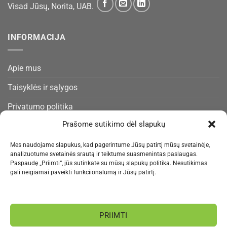
Visad Jūsų, Norita, UAB.
INFORMACIJA
Apie mus
Taisyklės ir sąlygos
Privatumo politika
Prašome sutikimo dėl slapukų
Slapukų politika
Pristatymas ir gražinimas
Mes naudojame slapukus, kad pagerintume Jūsų patirtį mūsų svetainėje,
analizuotume svetainės srautą ir teiktume suasmenintas paslaugas.
Paspaudę „Priimti“, jūs sutinkate su mūsų slapukų politika. Nesutikimas
Kontaktai
gali neigiamai paveikti funkciionalumą ir Jūsų patirtį.
NAUJIENLAIŠKIS
PRIIMTI
Informacija rengiama.