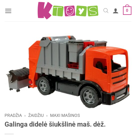
Skip
0
to
content
PRADŽIA
»
ŽAIDŽIU
»
MAXI MAŠINOS
Galinga didelė šiukšlinė maš. dėž.