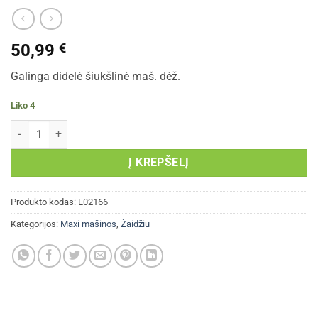
50,99
€
Galinga didelė šiukšlinė maš. dėž.
Liko 4
produkto kiekis: Galinga didelė šiukšlinė maš. dėž.
Į KREPŠELĮ
Produkto kodas:
L02166
Kategorijos:
Maxi mašinos
,
Žaidžiu