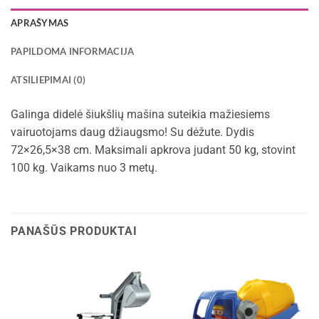
APRAŠYMAS
PAPILDOMA INFORMACIJA
ATSILIEPIMAI (0)
Galinga didelė šiukšlių mašina suteikia mažiesiems
vairuotojams daug džiaugsmo! Su dėžute. Dydis
72×26,5×38 cm. Maksimali apkrova judant 50 kg, stovint
100 kg. Vaikams nuo 3 metų.
PANAŠŪS PRODUKTAI