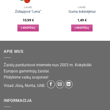
LAUKE
LAUKE
Žoliapjovė “Lena”
Guma šokinėjimui
10,99
€
1,49
€
Į KREPŠELĮ
Į KREPŠELĮ
APIE MUS
Žaislų parduotuvė internete nuo 2003 m. Kokybiški
Europos gamintojų žaislai.
Pildykime vaikų svajones!
Visad Jūsų, Norita, UAB.
INFORMACIJA