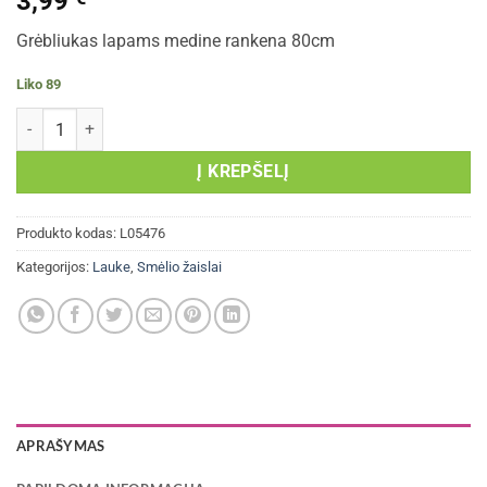
3,99
Grėbliukas lapams medine rankena 80cm
Liko 89
produkto kiekis: Grėbliukas lapams medine rankena 80cm “Lena“
Į KREPŠELĮ
Produkto kodas:
L05476
Kategorijos:
Lauke
,
Smėlio žaislai
APRAŠYMAS