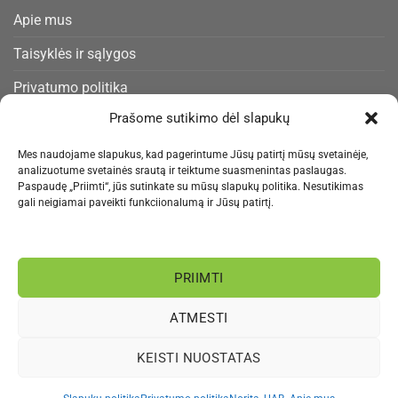
Apie mus
Taisyklės ir sąlygos
Privatumo politika
Prašome sutikimo dėl slapukų
Slapukų politika
Pristatymas ir gražinimas
Mes naudojame slapukus, kad pagerintume Jūsų patirtį mūsų svetainėje,
analizuotume svetainės srautą ir teiktume suasmenintas paslaugas.
Kontaktai
Paspaudę „Priimti“, jūs sutinkate su mūsų slapukų politika. Nesutikimas
gali neigiamai paveikti funkciionalumą ir Jūsų patirtį.
NAUJIENLAIŠKIS
PRIIMTI
Informacija rengiama.
ATMESTI
Visa
MasterCard
Bank
Paysera
Sepa
KEISTI NUOSTATAS
Transfer
APIE MUS
PRIVATUMO POLITIKA
BLOGAS