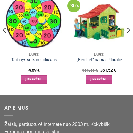
-30%
LAUKE
LAUKE
Taikinys su kamuoliukais
„Berchet“ namas Floralie
Original
Current
4,69
€
516,45
€
361,52
€
price
price
was:
is:
Į KREPŠELĮ
Į KREPŠELĮ
516,45 €.
361,52 €
APIE MUS
Žaislų parduotuvė internete nuo 2003 m. Kokybiški
Europos gamintojų žaislai.