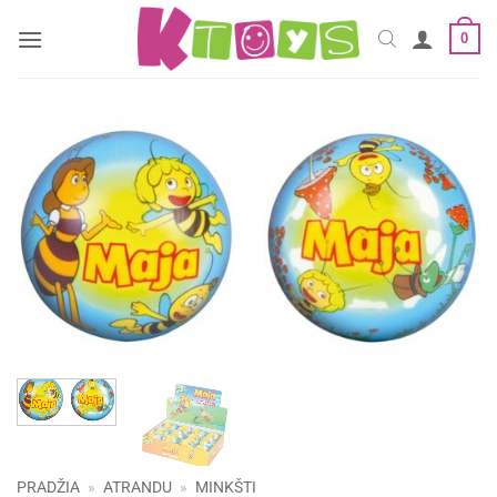
Skip
0
to
content
PRADŽIA
»
ATRANDU
»
MINKŠTI