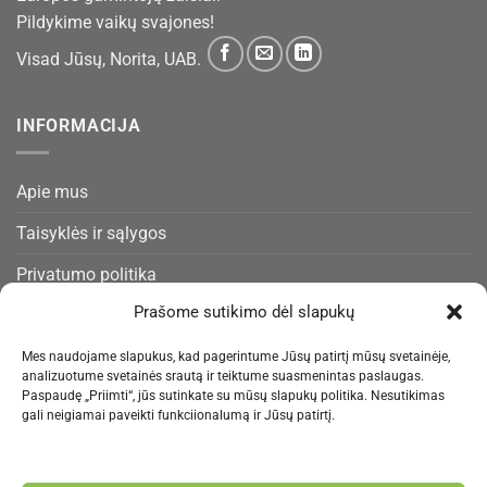
Pildykime vaikų svajones!
Visad Jūsų, Norita, UAB.
INFORMACIJA
Apie mus
Taisyklės ir sąlygos
Privatumo politika
Prašome sutikimo dėl slapukų
Slapukų politika
Pristatymas ir gražinimas
Mes naudojame slapukus, kad pagerintume Jūsų patirtį mūsų svetainėje,
analizuotume svetainės srautą ir teiktume suasmenintas paslaugas.
Kontaktai
Paspaudę „Priimti“, jūs sutinkate su mūsų slapukų politika. Nesutikimas
gali neigiamai paveikti funkciionalumą ir Jūsų patirtį.
NAUJIENLAIŠKIS