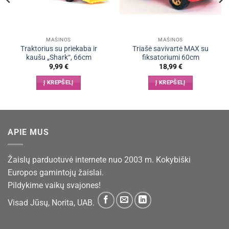
MAŠINOS
MAŠINOS
Traktorius su priekaba ir
Triašė savivartė MAX su
kaušu „Shark“, 66cm
fiksatoriumi 60cm
9,99
€
18,99
€
Į KREPŠELĮ
Į KREPŠELĮ
APIE MUS
Žaislų parduotuvė internete nuo 2003 m. Kokybiški
Europos gamintojų žaislai.
Pildykime vaikų svajones!
Visad Jūsų, Norita, UAB.