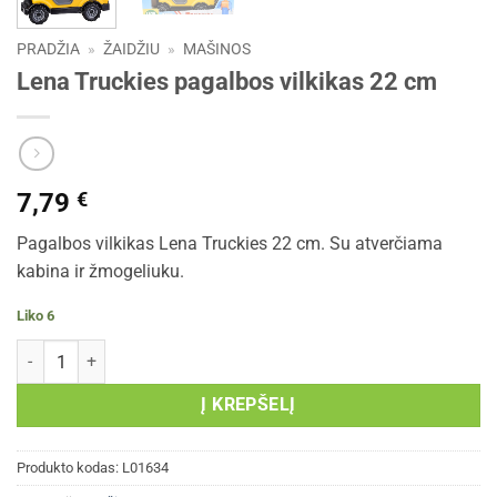
PRADŽIA
»
ŽAIDŽIU
»
MAŠINOS
Lena Truckies pagalbos vilkikas 22 cm
7,79
€
Pagalbos vilkikas Lena Truckies 22 cm. Su atverčiama
kabina ir žmogeliuku.
Liko 6
produkto kiekis: Lena Truckies pagalbos vilkikas 22 cm
Į KREPŠELĮ
Produkto kodas:
L01634