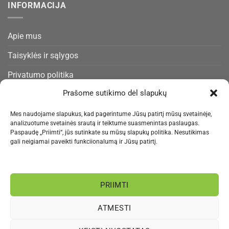
INFORMACIJA
Apie mus
Taisyklės ir sąlygos
Privatumo politika
Prašome sutikimo dėl slapukų
Slapukų politika
Pristatymas ir gražinimas
Mes naudojame slapukus, kad pagerintume Jūsų patirtį mūsų svetainėje,
analizuotume svetainės srautą ir teiktume suasmenintas paslaugas.
Kontaktai
Paspaudę „Priimti“, jūs sutinkate su mūsų slapukų politika. Nesutikimas
gali neigiamai paveikti funkciionalumą ir Jūsų patirtį.
NAUJIENLAIŠKIS
PRIIMTI
Informacija rengiama.
ATMESTI
Visa
MasterCard
Bank
Paysera
Sepa