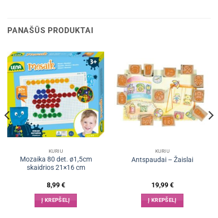
PANAŠŪS PRODUKTAI
KURIU
KURIU
Mozaika 80 det. ø1,5cm
Antspaudai – Žaislai
skaidrios 21×16 cm
8,99
€
19,99
€
Į KREPŠELĮ
Į KREPŠELĮ