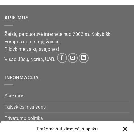
APIE MUS
Žaislų parduotuvė internete nuo 2003 m. Kokybiški
Europos gamintojų žaislai.
Pildykime vaikų svajones!
Visad Jūsų, Norita, UAB.
INFORMACIJA
Apie mus
Taisyklės ir sąlygos
Privatumo politika
Prašome sutikimo dėl slapukų
Slapukų politika