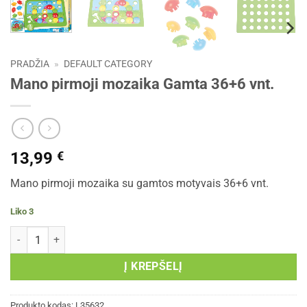
PRADŽIA
»
DEFAULT CATEGORY
Mano pirmoji mozaika Gamta 36+6 vnt.
13,99
€
Mano pirmoji mozaika su gamtos motyvais 36+6 vnt.
Liko 3
produkto kiekis: Mano pirmoji mozaika Gamta 36+6 vnt.
Į KREPŠELĮ
Produkto kodas:
L35632