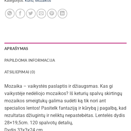
Kategorijos:
Kuriu
,
Mozaikos
APRAŠYMAS
PAPILDOMA INFORMACIJA
ATSILIEPIMAI (0)
Mozaika – vaikystės paslaptis ir džiaugsmas. Kas gi
vaikystėje nedėliojo mozaikos? Iš keturių spalvų skirtingų
mozaikos smeigtukų galima sudėti ką tik nori ant
specialios lentos! Pasitelk fantaziją ir kūrybą į pagalbą, kad
rezultatas džiugintų ir neliktų nepastebėtas. Lentelės dydis
28×19,5cm. 120 spalvotų detalių,
Dydis 33x3x24 cm