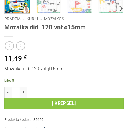
PRADŽIA
»
KURIU
»
MOZAIKOS
Mozaika did. 120 vnt ø15mm
11,49
€
Mozaika did. 120 vnt ø15mm
Liko 8
produkto kiekis: Mozaika did. 120 vnt ø15mm
Į KREPŠELĮ
Produkto kodas:
L35629