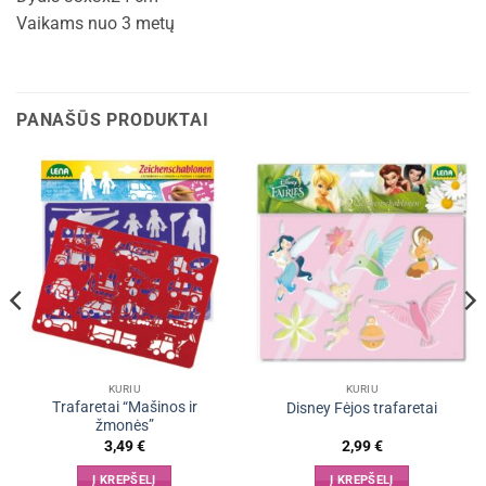
Vaikams nuo 3 metų
PANAŠŪS PRODUKTAI
KURIU
KURIU
Trafaretai “Mašinos ir
Disney Fėjos trafaretai
žmonės”
3,49
€
2,99
€
Į KREPŠELĮ
Į KREPŠELĮ