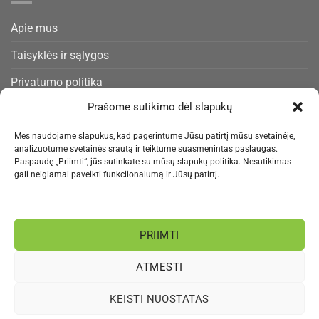
Apie mus
Taisyklės ir sąlygos
Privatumo politika
Prašome sutikimo dėl slapukų
Slapukų politika
Pristatymas ir gražinimas
Mes naudojame slapukus, kad pagerintume Jūsų patirtį mūsų svetainėje,
analizuotume svetainės srautą ir teiktume suasmenintas paslaugas.
Kontaktai
Paspaudę „Priimti“, jūs sutinkate su mūsų slapukų politika. Nesutikimas
gali neigiamai paveikti funkciionalumą ir Jūsų patirtį.
NAUJIENLAIŠKIS
PRIIMTI
Informacija rengiama.
ATMESTI
Visa
MasterCard
Bank
Paysera
Sepa
KEISTI NUOSTATAS
Transfer
APIE MUS
PRIVATUMO POLITIKA
BLOGAS