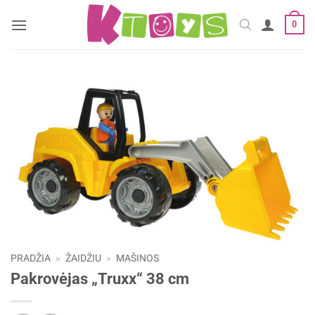
Skip
0
to
content
PRADŽIA
»
ŽAIDŽIU
»
MAŠINOS
Pakrovėjas „Truxx“ 38 cm