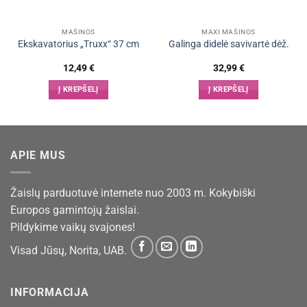
MAŠINOS
MAXI MAŠINOS
Ekskavatorius „Truxx“ 37 cm
Galinga didelė savivartė dėž.
12,49
€
32,99
€
Į KREPŠELĮ
Į KREPŠELĮ
APIE MUS
Žaislų parduotuvė internete nuo 2003 m. Kokybiški
Europos gamintojų žaislai.
Pildykime vaikų svajones!
Visad Jūsų, Norita, UAB.
INFORMACIJA