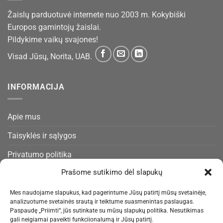
Žaislų parduotuvė internete nuo 2003 m. Kokybiški
Europos gamintojų žaislai.
Pildykime vaikų svajones!
Visad Jūsų, Norita, UAB.
INFORMACIJA
Apie mus
Taisyklės ir sąlygos
Privatumo politika
Prašome sutikimo dėl slapukų
Slapukų politika
Pristatymas ir gražinimas
Mes naudojame slapukus, kad pagerintume Jūsų patirtį mūsų svetainėje,
analizuotume svetainės srautą ir teiktume suasmenintas paslaugas.
Kontaktai
Paspaudę „Priimti“, jūs sutinkate su mūsų slapukų politika. Nesutikimas
gali neigiamai paveikti funkciionalumą ir Jūsų patirtį.