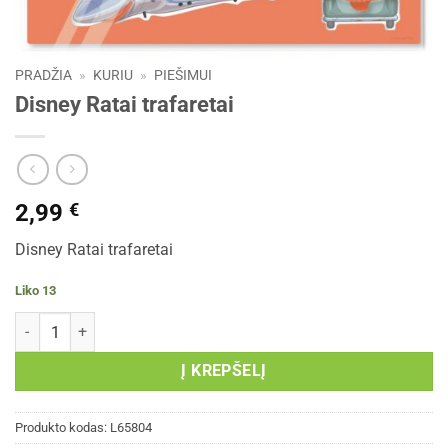
PRADŽIA
»
KURIU
»
PIEŠIMUI
Disney Ratai trafaretai
2,99
€
Disney Ratai trafaretai
Liko 13
produkto kiekis: Disney Ratai trafaretai
Į KREPŠELĮ
Produkto kodas:
L65804