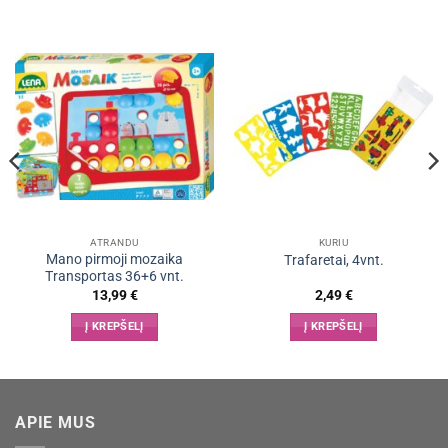
ATRANDU
KURIU
Mano pirmoji mozaika
Trafaretai, 4vnt.
Transportas 36+6 vnt.
13,99
€
2,49
€
Į KREPŠELĮ
Į KREPŠELĮ
APIE MUS