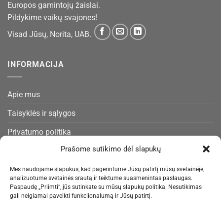
Europos gamintojų žaislai.
Pildykime vaikų svajones!
Visad Jūsų, Norita, UAB.
INFORMACIJA
Apie mus
Taisyklės ir sąlygos
Privatumo politika
Prašome sutikimo dėl slapukų
Slapukų politika
Pristatymas ir gražinimas
Mes naudojame slapukus, kad pagerintume Jūsų patirtį mūsų svetainėje,
analizuotume svetainės srautą ir teiktume suasmenintas paslaugas.
Kontaktai
Paspaudę „Priimti“, jūs sutinkate su mūsų slapukų politika. Nesutikimas
gali neigiamai paveikti funkciionalumą ir Jūsų patirtį.
NAUJIENLAIŠKIS