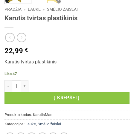
PRADŽIA
»
LAUKE
»
SMĖLIO ŽAISLAI
Karutis tvirtas plastikinis
22,99
€
Karutis tvirtas plastikinis
Liko 47
produkto kiekis: Karutis tvirtas plastikinis
Į KREPŠELĮ
Produkto kodas:
KarutisMac
Kategorijos:
Lauke
,
Smėlio žaislai