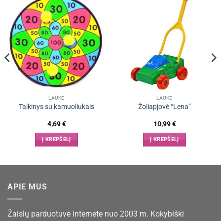
LAUKE
LAUKE
Taikinys su kamuoliukais
Žoliapjovė “Lena”
4,69
€
10,99
€
Į KREPŠELĮ
Į KREPŠELĮ
APIE MUS
Žaislų parduotuvė internete nuo 2003 m. Kokybiški