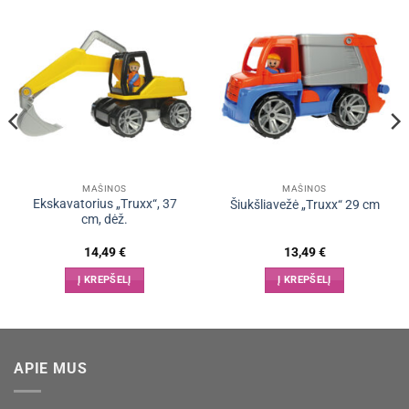
MAŠINOS
MAŠINOS
Ekskavatorius „Truxx“, 37
Šiukšliavežė „Truxx“ 29 cm
cm, dėž.
14,49
€
13,49
€
Į KREPŠELĮ
Į KREPŠELĮ
APIE MUS