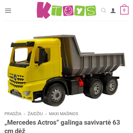
Skip
0
to
content
PRADŽIA
»
ŽAIDŽIU
»
MAXI MAŠINOS
„Mercedes Actros“ galinga savivartė 63
cm dėž