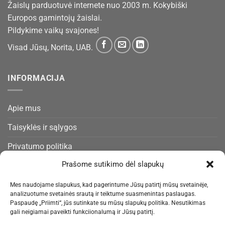
Žaislų parduotuvė internete nuo 2003 m. Kokybiški
Europos gamintojų žaislai.
Pildykime vaikų svajones!
Visad Jūsų, Norita, UAB.
INFORMACIJA
Apie mus
Taisyklės ir sąlygos
Privatumo politika
Prašome sutikimo dėl slapukų
Slapukų politika
Pristatymas ir gražinimas
Mes naudojame slapukus, kad pagerintume Jūsų patirtį mūsų svetainėje,
analizuotume svetainės srautą ir teiktume suasmenintas paslaugas.
Kontaktai
Paspaudę „Priimti“, jūs sutinkate su mūsų slapukų politika. Nesutikimas
gali neigiamai paveikti funkciionalumą ir Jūsų patirtį.