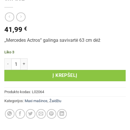
41,99
€
„Mercedes Actros“ galinga savivartė 63 cm dėž
Liko 3
produkto kiekis: „Mercedes Actros“ galinga savivartė 63 cm dėž
Į KREPŠELĮ
Produkto kodas:
L02064
Kategorijos:
Maxi mašinos
,
Žaidžiu