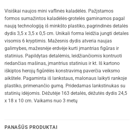
Visiškai naujos mini vaflinės kaladėlės. Pažįstamos
formos sumažintos kaladėlės-grotelės gaminamos pagal
naują technologiją iš minkšto plastiko, pagrindinės detalės
dydis 3,5 x 3,5 x 0,5 cm. Unikali forma leidžia jungti detales
visomis 6 kryptimis. Mažesnis dydis atveria naujas
galimybes, mažesnėje erdvėje kurti įmantrias figūras ir
statinius. Papildytas detalėmis, leidžiančiomis kontruoti
riedančias mašinas, įmantrius statinius ir kt. Iš kartono
iškiptos herojų figūrėlės konstravimą paverčia veiksmo
aikštele. Pagaminta iš lankstaus, malonaus laikyti rankoje
plastiko, primenančio gumą. Pridedamas lankstinukas su
statinių idėjomis. Dėžutėje 163 detalės, dėžutės dydis 24,5
x 18 x 10 cm. Vaikams nuo 3 metų
PANAŠŪS PRODUKTAI