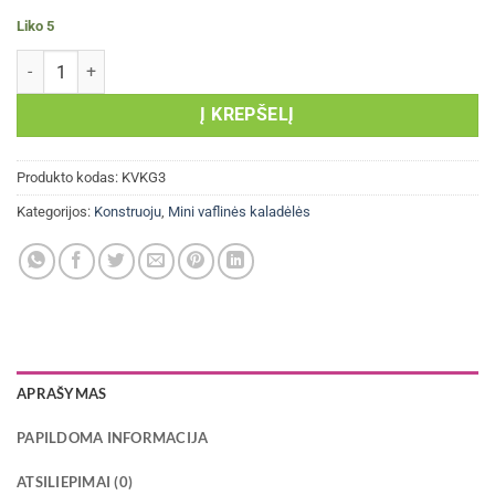
Liko 5
produkto kiekis: Mini vaflinis konstruktorius „Gaisrininkas“ didelis r
Į KREPŠELĮ
Produkto kodas:
KVKG3
Kategorijos:
Konstruoju
,
Mini vaflinės kaladėlės
APRAŠYMAS
PAPILDOMA INFORMACIJA
ATSILIEPIMAI (0)