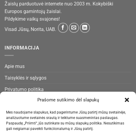
Žaislų parduotuvė internete nuo 2003 m. Kokybiški
Europos gamintojų žaislai.
Pildykime vaikų svajones!
Visad Jūsų, Norita, UAB.
INFORMACIJA
Apie mus
Taisyklės ir sąlygos
Privatumo politika
Prašome sutikimo dėl slapukų
Slapukų politika
Pristatymas ir gražinimas
Mes naudojame slapukus, kad pagerintume Jūsų patirtį mūsų svetainėje,
analizuotume svetainės srautą ir teiktume suasmenintas paslaugas.
Kontaktai
Paspaudę „Priimti“, jūs sutinkate su mūsų slapukų politika. Nesutikimas
gali neigiamai paveikti funkciionalumą ir Jūsų patirtį.