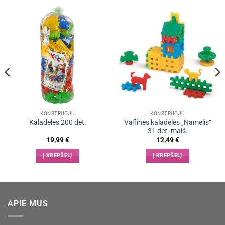
KONSTRUOJU
KONSTRUOJU
Vaflinės kaladėlės „Namelis“
Kaladėlės 200 det.
31 det. maiš.
19,99
€
12,49
€
Į KREPŠELĮ
Į KREPŠELĮ
APIE MUS