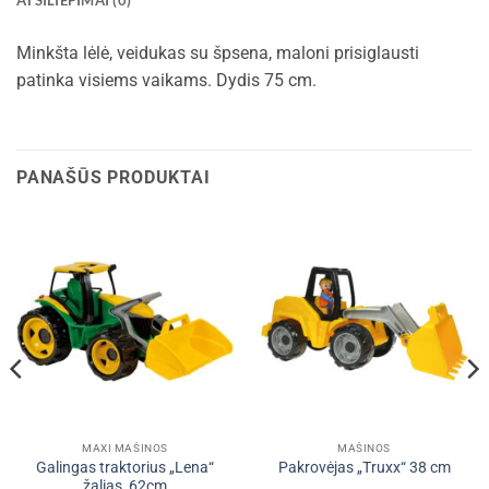
ATSILIEPIMAI (0)
Minkšta lėlė, veidukas su špsena, maloni prisiglausti
patinka visiems vaikams. Dydis 75 cm.
PANAŠŪS PRODUKTAI
MAXI MAŠINOS
MAŠINOS
Galingas traktorius „Lena“
Pakrovėjas „Truxx“ 38 cm
žalias, 62cm