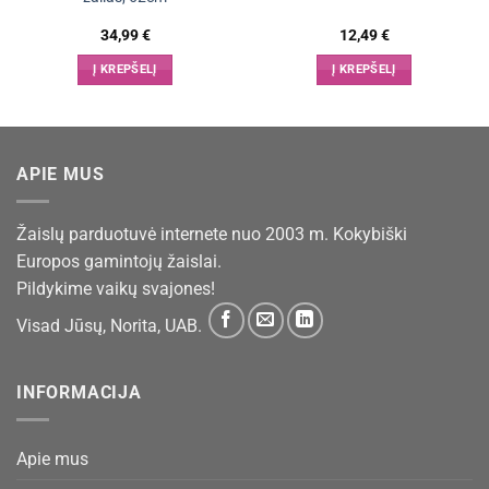
34,99
€
12,49
€
Į KREPŠELĮ
Į KREPŠELĮ
APIE MUS
Žaislų parduotuvė internete nuo 2003 m. Kokybiški
Europos gamintojų žaislai.
Pildykime vaikų svajones!
Visad Jūsų, Norita, UAB.
INFORMACIJA
Apie mus