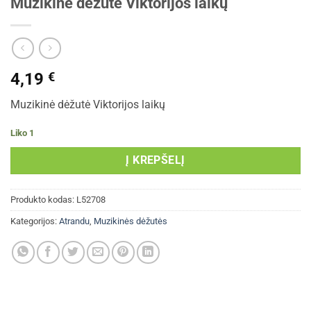
Muzikinė dėžutė Viktorijos laikų
4,19
€
Muzikinė dėžutė Viktorijos laikų
Liko 1
Į KREPŠELĮ
Produkto kodas:
L52708
Kategorijos:
Atrandu
,
Muzikinės dėžutės