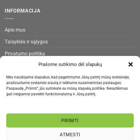
INFORMACIJA
Apie mus
Taisyklės ir sąlygos
Privatumo politika
Prašome sutikimo dėl slapukų
Slapukų politika
Pristatymas ir gražinimas
Mes naudojame slapukus, kad pagerintume Jūsų patirtį mūsų svetainėje,
analizuotume svetainės srautą ir teiktume suasmenintas paslaugas.
Kontaktai
Paspaudę „Priimti“, jūs sutinkate su mūsų slapukų politika. Nesutikimas
gali neigiamai paveikti funkciionalumą ir Jūsų patirtį.
NAUJIENLAIŠKIS
PRIIMTI
Informacija rengiama.
ATMESTI