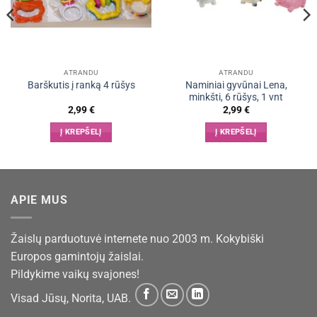
ATRANDU
ATRANDU
Naminiai gyvūnai Lena,
Barškutis į ranką 4 rūšys
minkšti, 6 rūšys, 1 vnt
2,99
€
2,99
€
Į KREPŠELĮ
Į KREPŠELĮ
APIE MUS
Žaislų parduotuvė internete nuo 2003 m. Kokybiški
Europos gamintojų žaislai.
Pildykime vaikų svajones!
Visad Jūsų, Norita, UAB.