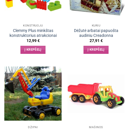
KONSTRUOJU
KURIU
Clemmy Plus minkštas
Dėžutė arbatai papuošta
konstruktorius atrakcionai
audiniu Creadonna
12,99
€
27,91
€
Į KREPŠELĮ
Į KREPŠELĮ
DŽIPAI
MAŠINOS