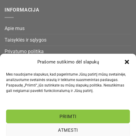
INFORMACIJA
Apie mus
Taisyklės ir sąlygos
Privatumo politika
Prašome sutikimo dėl slapukų
Slapukų politika
Pristatymas ir gražinimas
Mes naudojame slapukus, kad pagerintume Jūsų patirtį mūsų svetainėje,
analizuotume svetainės srautą ir teiktume suasmenintas paslaugas.
Kontaktai
Paspaudę „Priimti“, jūs sutinkate su mūsų slapukų politika. Nesutikimas
gali neigiamai paveikti funkciionalumą ir Jūsų patirtį.
NAUJIENLAIŠKIS
PRIIMTI
Informacija rengiama.
ATMESTI