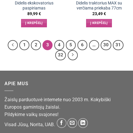
Didelis ekskovatorius
Didelis traktorius MAX su
paspiriamas
verčiama priekaba 77cm
89,99
€
23,49
€
Į KREPŠELĮ
Į KREPŠELĮ
1
2
3
4
5
6
…
30
31
32
APIE MUS
Žaislų parduotuvė internete nuo 2003 m. Kokybiški
Europos gamintojų žaislai.
Pildykime vaikų svajones!
Visad Jūsų, Norita, UAB.