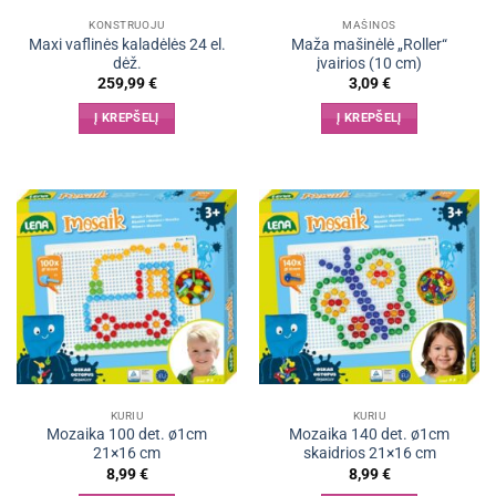
KONSTRUOJU
MAŠINOS
Maxi vaflinės kaladėlės 24 el.
Maža mašinėlė „Roller“
dėž.
įvairios (10 cm)
259,99
€
3,09
€
Į KREPŠELĮ
Į KREPŠELĮ
KURIU
KURIU
Mozaika 100 det. ø1cm
Mozaika 140 det. ø1cm
21×16 cm
skaidrios 21×16 cm
8,99
€
8,99
€