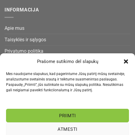
INFORMACIJA
Apie mus
Taisyklės ir sąlygos
Privatumo politika
Prašome sutikimo dėl slapukų
Slapukų politika
Pristatymas ir gražinimas
Mes naudojame slapukus, kad pagerintume Jūsų patirtį mūsų svetainėje,
analizuotume svetainės srautą ir teiktume suasmenintas paslaugas.
Kontaktai
Paspaudę „Priimti“, jūs sutinkate su mūsų slapukų politika. Nesutikimas
gali neigiamai paveikti funkciionalumą ir Jūsų patirtį.
NAUJIENLAIŠKIS
PRIIMTI
Informacija rengiama.
ATMESTI