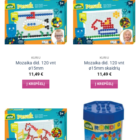
KURIU
KURIU
Mozaika did. 120 vnt
Mozaika did. 120 vnt
ø15mm
ø15mm skaidrių
11,49
€
11,49
€
Į KREPŠELĮ
Į KREPŠELĮ