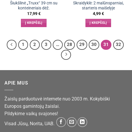
Šiukšlinė „Truxx“ 39 cm su
Skraidyklė: 2 malūnsparniai,
konteineriais dėž.
starteris maišelyje
17,99
€
4,99
€
Į KREPŠELĮ
Į KREPŠELĮ
1
2
3
…
28
29
30
31
32
APIE MUS
Žaislų parduotuvė internete nuo 2003 m. Kokybiški
Europos gamintojų žaislai.
Pildykime vaikų svajones!
Visad Jūsų, Norita, UAB.