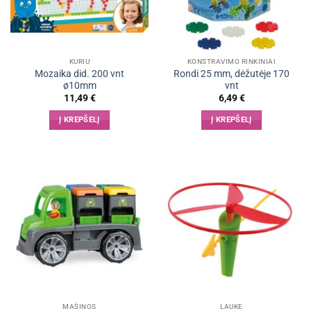
KURIU
KONSTRAVIMO RINKINIAI
Mozaika did. 200 vnt
Rondi 25 mm, dėžutėje 170
ø10mm
vnt
11,49
€
6,49
€
Į KREPŠELĮ
Į KREPŠELĮ
MAŠINOS
LAUKE